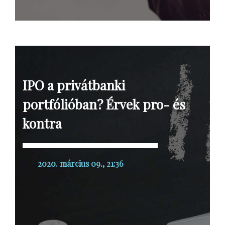
IPO a privátbanki
portfólióban? Érvek pro- és
kontra
2020. március 09., 21:36